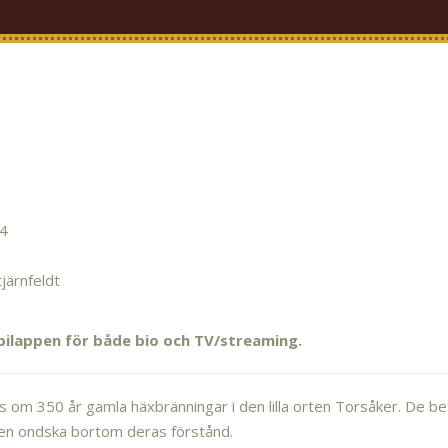
4
järnfeldt
bilappen för både bio och TV/streaming.
ps om 350 år gamla häxbränningar i den lilla orten Torsåker. De b
s en ondska bortom deras förstånd.