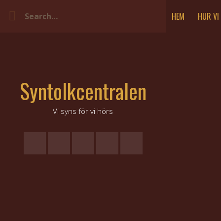
S
k
HEM
HUR VI
i
p
t
o
c
o
Syntolkcentralen
n
t
e
Vi syns för vi hörs
n
t