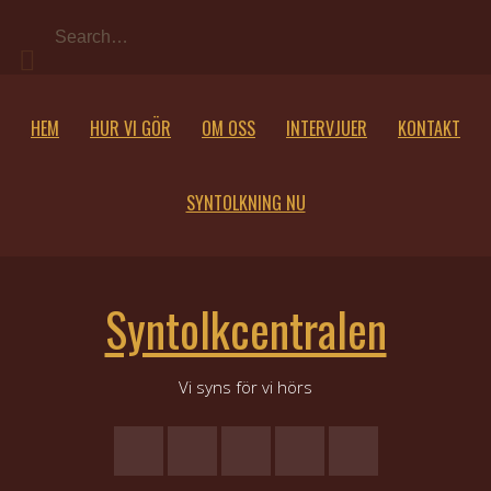
Skip
to
content
HEM
HUR VI GÖR
OM OSS
INTERVJUER
KONTAKT
SYNTOLKNING NU
Syntolkcentralen
Vi syns för vi hörs