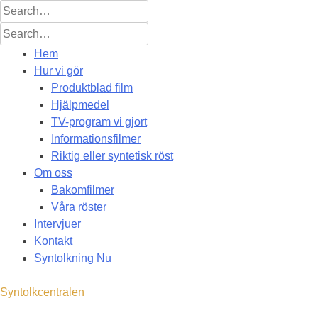
Skip
to
content
Hem
Hur vi gör
Produktblad film
Hjälpmedel
TV-program vi gjort
Informationsfilmer
Riktig eller syntetisk röst
Om oss
Bakomfilmer
Våra röster
Intervjuer
Kontakt
Syntolkning Nu
Syntolkcentralen
Vi syns för vi hörs