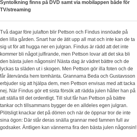
Syntolkning finns på DVD samt via mobilappen både för
TV/streaming
Två dagar före julafton blir Pettson och Findus insnöade på
den lilla gården. Snart har de ätit upp all mat och inte kan de ta
sig ut för att hugga ner en julgran. Findus är rädd att det inte
kommer bli något julfirande, men Pettson lovar att det ska bli
den bästa julen någonsin! Nästa dag är vädret bättre och de
lyckas ta släden ut i skogen. Men Pettson gör illa foten och de
får återvända hem tomhänta. Grannarna Beda och Gustavsson
erbjuder sig att hjälpa dem, men Pettson envisas med att tacka
nej. När Findus gör ett sista försök att rädda julen håller han på
att ställa till det ordentligt. Till slut får han Pettson på bättre
tankar och tillsammans bygger de en alldeles egen julgran.
Plötsligt knackar det på dörren och när de öppnar tror de inte
sina ögon: Där står deras snälla grannar med famnen full av
godsaker. Äntligen kan vännerna fira den bästa julen någonsin!