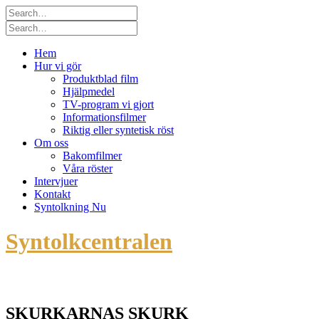
Skip
to
content
Hem
Hur vi gör
Produktblad film
Hjälpmedel
TV-program vi gjort
Informationsfilmer
Riktig eller syntetisk röst
Om oss
Bakomfilmer
Våra röster
Intervjuer
Kontakt
Syntolkning Nu
Syntolkcentralen
Vi syns för vi hörs
SKURKARNAS SKURK