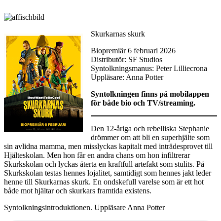
Skurkarnas skurk
Biopremiär 6 februari 2026
Distributör: SF Studios
Syntolkningsmanus: Peter Lilliecrona
Uppläsare: Anna Potter
Syntolkningen finns på mobilappen
för både bio och TV/streaming.
Den 12-åriga och rebelliska Stephanie
drömmer om att bli en superhjälte som
sin avlidna mamma, men misslyckas kapitalt med inträdesprovet till
Hjälteskolan. Men hon får en andra chans om hon infiltrerar
Skurkskolan och lyckas återta en kraftfull artefakt som stulits. På
Skurkskolan testas hennes lojalitet, samtidigt som hennes jakt leder
henne till Skurkarnas skurk. En ondskefull varelse som är ett hot
både mot hjältar och skurkars framtida existens.
Syntolkningsintroduktionen. Uppläsare Anna Potter