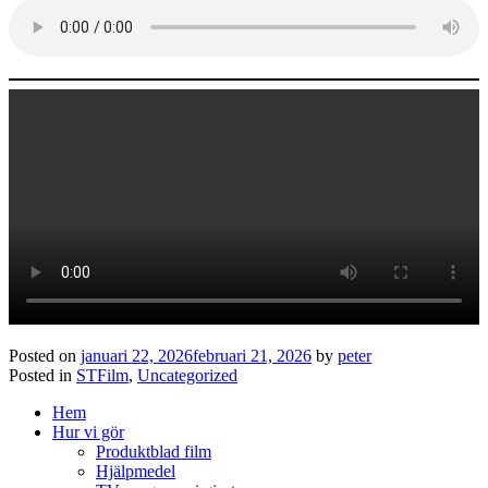
Posted on
januari 22, 2026
februari 21, 2026
by
peter
Posted in
STFilm
,
Uncategorized
Hem
Hur vi gör
Produktblad film
Hjälpmedel